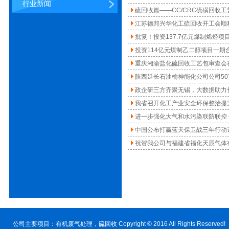
行业新闻
硫回收篇——CC/CRC硫磺回收工
江苏德邦兴华化工硫回收开工会顺
批复！投资137.7亿元煤制烯烃项
投资114亿元煤制乙二醇项目一期
重庆湘渝盐化硫回收工艺包审查会
陕西延长石油榆神能化公司公司50
政企研三方齐聚无锡，大数据助力
我省召开化工产业安全环保整治提
进一步强化大气和水污染联防联控
中国公布打赢蓝天保卫战三年行动
祝贺我公司与福建省福化天辰气体
公司主要项目：
有机废气处理
，硫回收 Copyright © 2016 All Rig