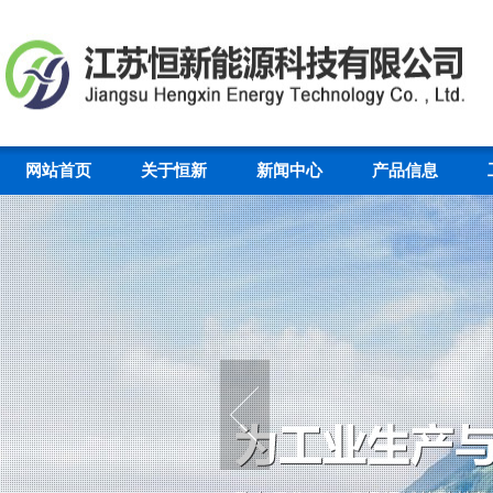
网站首页
关于恒新
新闻中心
产品信息