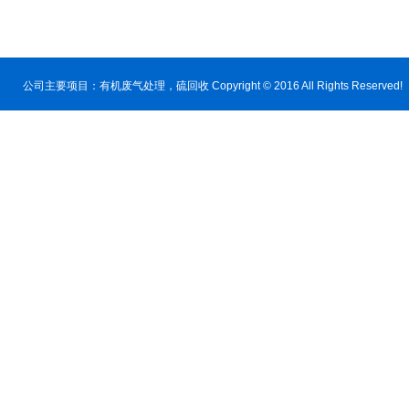
公司主要项目：
有机废气处理
，硫回收 Copyright © 2016 All Rig