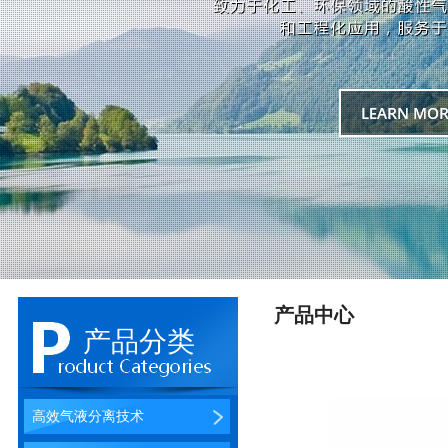
产品中心
产品分类
高效气液分离技术