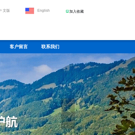
中 文版
English
加入收藏
客户留言
联系我们