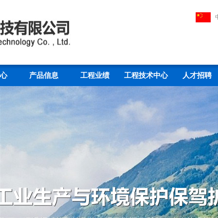
心
产品信息
工程业绩
工程技术中心
人才招聘