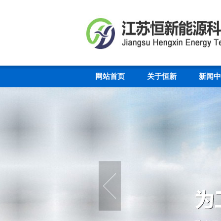
网站首页
关于恒新
新闻中