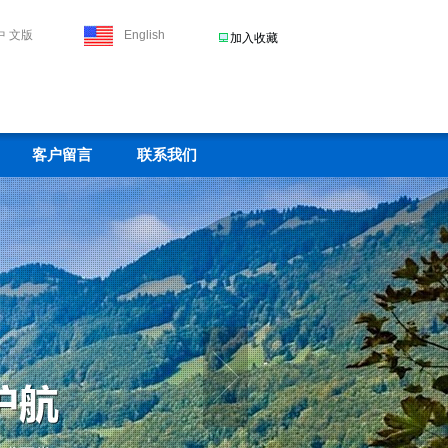
中 文版
English
加入收藏
客户留言
联系我们