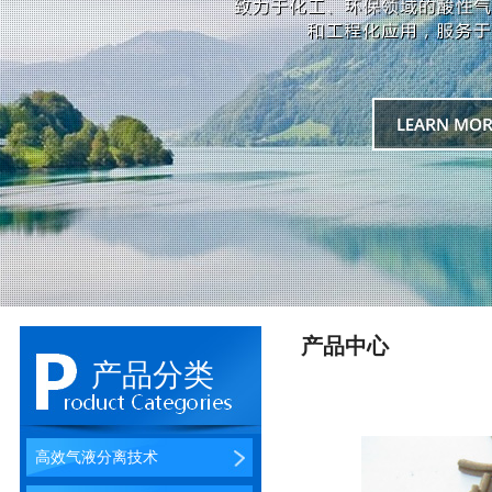
产品中心
产品分类
高效气液分离技术