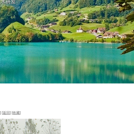
] [
返回
] [
收藏
]