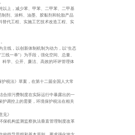
。
0万吨以上，减少苯、甲苯、二甲苯、二甲基
农药制剂、涂料、油墨、胶黏剂和轮胎产品
施原料替代工程、实施工艺技术改造工程、实
方案》。
主线，以创新体制机制为动力，以“生态
“三线一单”）为手段，强化空间、总量、
、科学、公开、廉洁、高效的环评管理体
保护税法》草案，在第十二届全国人大常
税。
结合排污费制度在实际运行中暴露出的一
保护调控上的需要，环境保护税法在相关
指导意见》
下环保机构监测监察执法垂直管理制度改革
作的指导思想和基本原则。要求强化地方