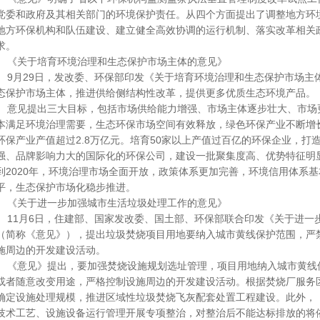
党委和政府及其相关部门的环境保护责任。从四个方面提出了调整地方环
地方环保机构和队伍建设、建立健全高效协调的运行机制、落实改革相关
求。
《关于培育环境治理和生态保护市场主体的意见》
9月29日，发改委、环保部印发《关于培育环境治理和生态保护市场主
态保护市场主体，推进供给侧结构性改革，提供更多优质生态环境产
意见提出三大目标，包括市场供给能力增强、市场主体逐步壮大、市场
本满足环境治理需要，生态环保市场空间有效释放，绿色环保产业不断增长，
环保产业产值超过2.8万亿元。培育50家以上产值过百亿的环保企业，打
强、品牌影响力大的国际化的环保公司，建设一批聚集度高、优势特征明
到2020年，环境治理市场全面开放，政策体系更加完善，环境信用体系
平，生态保护市场化稳步推进。
《关于进一步加强城市生活垃圾处理工作的意见》
11月6日，住建部、国家发改委、国土部、环保部联合印发《关于进一
（简称《意见》），提出垃圾焚烧项目用地要纳入城市黄线保护范围，严
施周边的开发建设活动。
《意见》提出，要加强焚烧设施规划选址管理，项目用地纳入城市黄线
或者随意改变用途，严格控制设施周边的开发建设活动。根据焚烧厂服务
确定设施处理规模，推进区域性垃圾焚烧飞灰配套处置工程建设。此外，
技术工艺、设施设备运行管理开展专项整治，对整治后不能达标排放