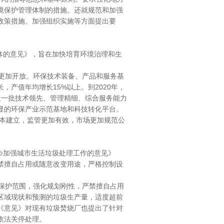
境保护管理体制的措施。还就规范和加强
政策措施、加强组织实施等方面提出要
体的意见》，旨在加快培育环境治理和生
品。
更加开放。环保技术装备、产品和服务基
产值年均增长15%以上。到2020年，
造一批技术领先、管理精细、综合服务能力
显的环保产业示范基地和科技转化平台。
基本建立，监管更加有效，市场更加规范公
步加强城市生活垃圾处理工作的意见》
禁擅自占用或随意改变用途，严格控制设
保护范围，强化规划刚性，严禁擅自占用
区域现状和预测的垃圾生产量，适度超前
《意见》对现有垃圾焚烧厂也提出了针对
的将依法关停处理。