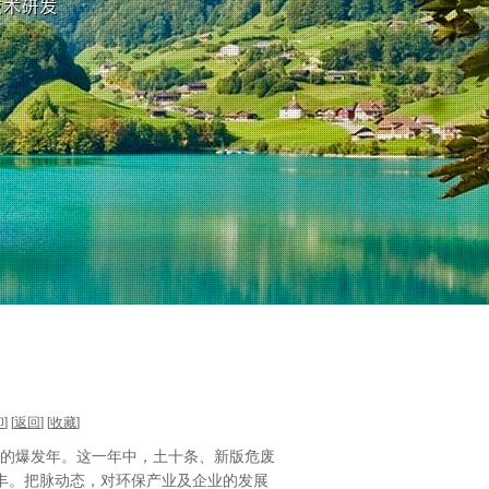
印
] [
返回
] [
收藏
]
政策的爆发年。这一年中，土十条、新版危废
丰。把脉动态，对环保产业及企业的发展