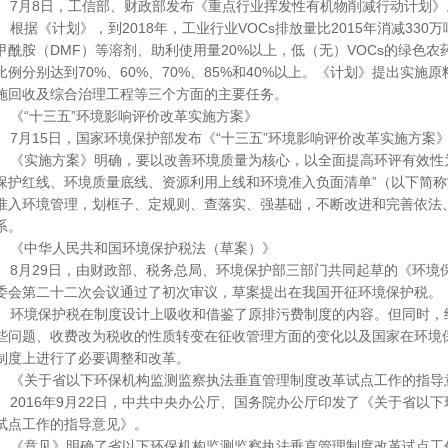
7月8日，工信部、财政部发布《重点行业挥发性有机物削减行动计划》
根据《计划》，到2018年，工业行业VOCs排放量比2015年消减33
甲酰胺（DMF）等溶剂、助利使用量20%以上，低（无）VOCs的绿色
比例分别达到70%、60%、70%、85%和40%以上。《计划》提出实
施回收及综合治理工程等三个方面的主要任务。
《“十三五”环境影响评价改革实施方案》
7月15日，国家环境保护部发布《“十三五”环境影响评价改革实施
《实施方案》明确，要以改善环境质量为核心，以全面提高环评有效性为
保护红线、环境质量底线、资源利用上线和环境准入负面清单”（以下简称
准入环境管理，划框子、定规则、查落实、强基础，不断改进和完善依法
系。
《中华人民共和国环境保护税法（草案）》
8月29日，由财政部、税务总局、环境保护部三部门共同起草的《环境
委会第二十二次会议通过了初次审议，草案提出在我国开征环境保护
环境保护税在制度设计上吸收和借鉴了原排污费制度的内容。但同时，
些问题、收费改为税收的性质转变在征收管理方面的变化以及国家在环境
制度上进行了必要调整和改革。
《关于省以下环保机构监测监察执法垂直管理制度改革试点工作的
2016年9月22日，中共中央办公厅、国务院办公厅印发了《关于省以
试点工作的指导意见》。
《意见》明确了省以下环保机构监测监察执法垂直管理制度改革试点工