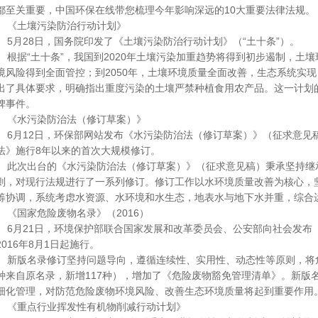
都至关重要，中国环保在线带您梳理今年影响深远的10大重要法律法规
《土壤污染防治行动计划》
5月28日，国务院印发了《土壤污染防治行动计划》（“土十条”）。
根据“土十条”，我国到2020年土壤污染加重趋势将得到初步遏制，土壤
境风险得到全面管控；到2050年，土壤环境质量全面改善，生态系统实现
出了具体要求，明确指出重度污染的土壤严禁种植食用农产品。这一计划
碑事件。
《水污染防治法（修订草案）》
6月12日，环保部网站发布《水污染防治法（修订草案）》（征求意见
法》施行8年以来的首次大规模修订。
此次出台的《水污染防治法（修订草案）》（征求意见稿）秉承坚持继
则，对现行法规进行了一系列修订。修订工作以水环境质量改善为核心，
筹协调，系统考虑水资源、水环境和水生态，地表水与地下水并重，综合
《国家危险废物名录》（2016）
6月21日，环境保护部联合国家发展和改革委员会、公安部向社会发布《
2016年8月1日起施行。
新版名录修订坚持问题导向，遵循连续性、实用性、动态性等原则，将危险
种来自原名录，新增117种），增加了《危险废物豁免管理清单》。新版
细化管理，对防范危险废物环境风险、改善生态环境质量将起到重要作用
《重点行业挥发性有机物削减行动计划》