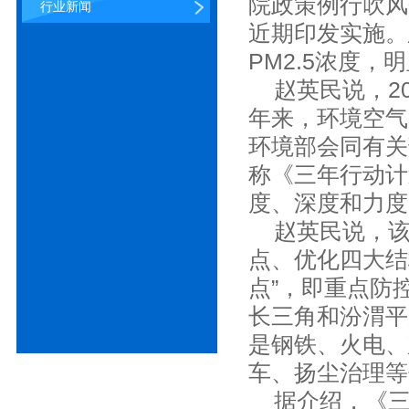
院政策例行吹风
行业新闻
近期印发实施。
PM2.5浓度
赵英民说，20
年来，环境空气
环境部会同有关
称《三年行动计
度、深度和力度
赵英民说，该行
点、优化四大结
点”，即重点防
长三角和汾渭平
是钢铁、火电、
车、扬尘治理等
据介绍，《三