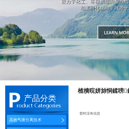
楂樻晥姘旀恫鍒嗙
产品分类
暂时没有信息
高效气液分离技术