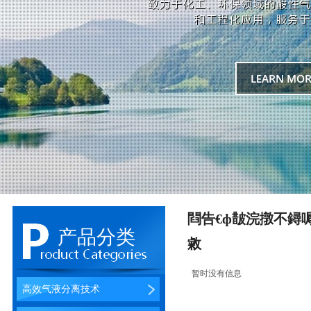
閰告€ф皵浣撴不鐞
产品分类
敹
暂时没有信息
高效气液分离技术