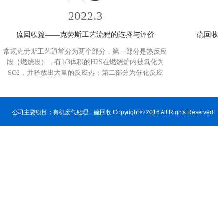
2022.3
硫回收篇——克劳斯工艺流程的选择与评价
硫回收
常规克劳斯工艺通常分为两个部分，第一部分是热反应
段（燃烧段），有1/3体积的H2S在燃烧炉内被氧化为
SO2，并释放出大量的反应热；第二部分为催化反应
段，即剩余的2/3体积H2S在催化剂作用下与生成的SO2
继续反应生成元素硫。...
公司主要项目：
有机废气处理
，硫回收 Copyright © 2016 All Rig